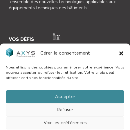
l’ensemble des nouvelles technologies applicables aux
équipements techniques des bâtiments.
VOS DÉFIS
NOTRE EXPERTISE
Gérer le consentement
NOS RÉFÉRENCES
Nous utilisons des cookies pour améliorer votre expérience. Vous
pouvez accepter ou refuser leur utilisation. Votre choix peut
affecter certaines fonctionnalités du site.
ACTUALITÉS
CONTACT
Accepter
Refuser
Copyright © 2025 by
mlcom
–
Mentions
Voir les préférences
légales