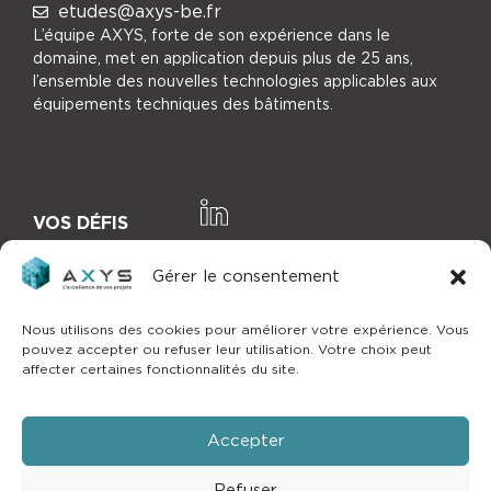
etudes@axys-be.fr
L’équipe AXYS, forte de son expérience dans le
domaine, met en application depuis plus de 25 ans,
l’ensemble des nouvelles technologies applicables aux
équipements techniques des bâtiments.
VOS DÉFIS
NOTRE EXPERTISE
Gérer le consentement
NOS RÉFÉRENCES
Nous utilisons des cookies pour améliorer votre expérience. Vous
pouvez accepter ou refuser leur utilisation. Votre choix peut
affecter certaines fonctionnalités du site.
ACTUALITÉS
CONTACT
Accepter
Refuser