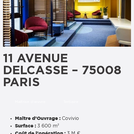
11 AVENUE
DELCASSE – 75008
PARIS
Maîtrise d’œuvre
Tertiaire
Covivio
Maître d’Ouvrage :
3 600 m²
Surface :
3 M €
Coût de l’opération :