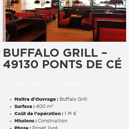
BUFFALO GRILL –
49130 PONTS DE CÉ
Maîtrise d’œuvre
Restauration
Buffalo Grill
Maître d’Ouvrage :
400 m²
Surface :
1 M €
Coût de l’opération :
Construction
Missions :
Projet livré
Phase :