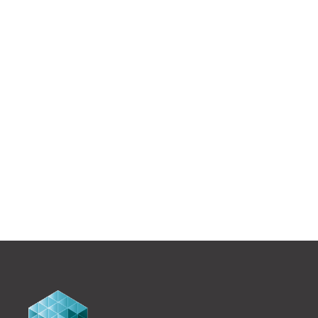
CAP DE SEINE - 94200 IVRY-SUR-
SEINE
Construction neuve de bureaux.