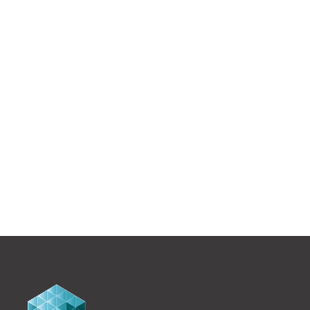
CAP DE SEINE - 94200 IVRY-SUR-
SEINE
Construction neuve de bureaux.