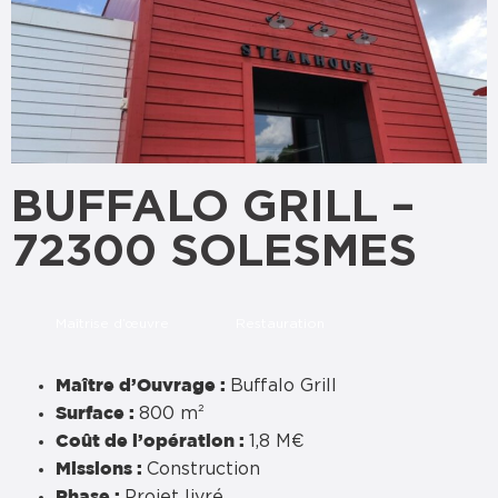
BUFFALO GRILL –
72300 SOLESMES
Maîtrise d’œuvre
Restauration
Buffalo Grill
Maître d’Ouvrage :
800 m²
Surface :
1,8 M€
Coût de l’opération :
Construction
Missions :
Projet livré
Phase :